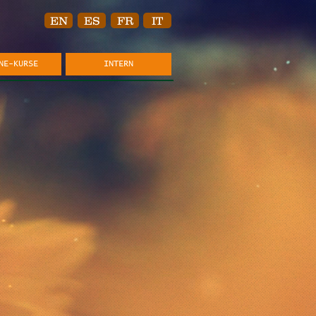
EN
ES
FR
IT
NE-KURSE
INTERN