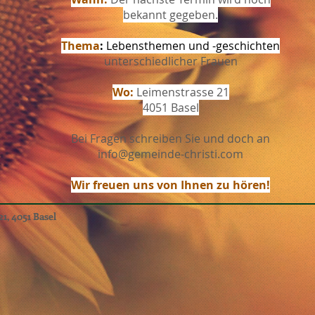
bekannt gegeben.
Thema
:
Lebensthemen und -geschichten
unterschiedlicher Frauen
Wo:
Leimenstrasse 21
4051 Basel
Bei Fragen schreiben Sie und doch an
info@gemeinde-christi.com
Wir freuen uns von Ihnen zu hören!
1, 4051 Basel