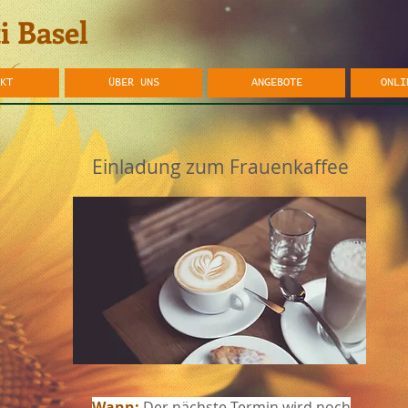
i Basel
KT
ÜBER UNS
ANGEBOTE
ONLI
Einladung zum Frauenkaffee
Wann:
Der nächste Termin wird noch